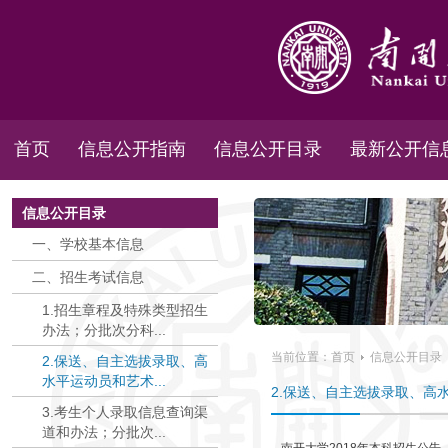
首页
信息公开指南
信息公开目录
最新公开信
信息公开目录
一、学校基本信息
二、招生考试信息
1.招生章程及特殊类型招生
办法；分批次分科...
当前位置：
首页
信息公开目录
2.保送、自主选拔录取、高
水平运动员和艺术...
2.保送、自主选拔录取、
3.考生个人录取信息查询渠
道和办法；分批次...