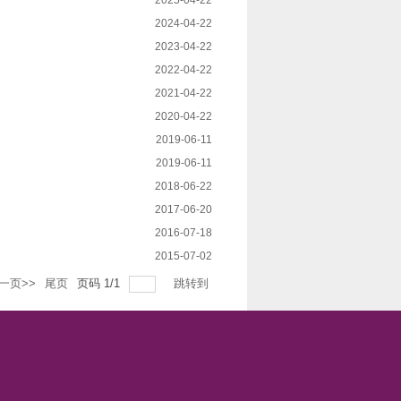
2025-04-22
2024-04-22
2023-04-22
2022-04-22
2021-04-22
2020-04-22
2019-06-11
2019-06-11
2018-06-22
2017-06-20
2016-07-18
2015-07-02
一页>>
尾页
页码
1
/
1
跳转到