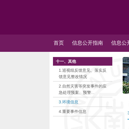
首页
信息公开指南
信息公
十一、其他
1.巡视组反馈意见、落实反
馈意见整改情况
2.自然灾害等突发事件的应
急处理预案、预警...
3.环境信息
4.重要事件信息