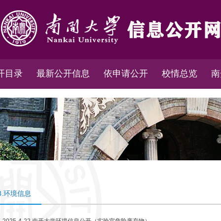
开目录
最新公开信息
依申请公开
校情总览
南
3.环境信息