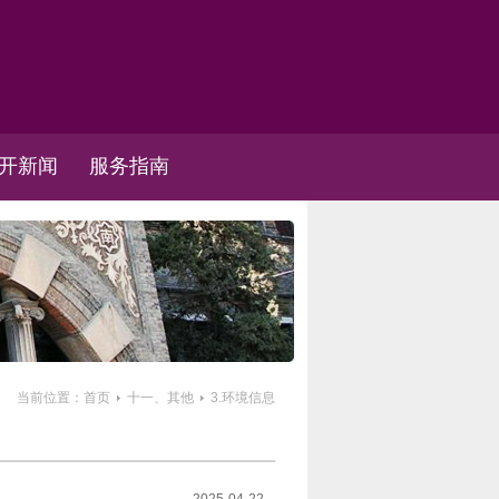
开新闻
服务指南
当前位置：
首页
十一、其他
3.环境信息